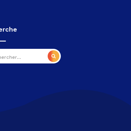
erche
che