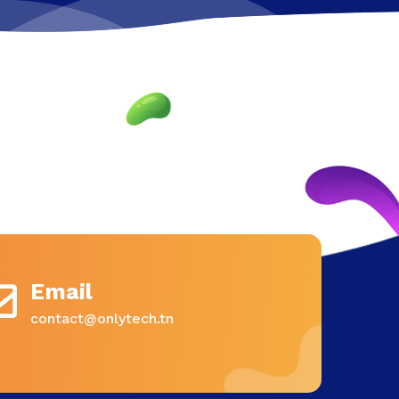
Email
contact@onlytech.tn