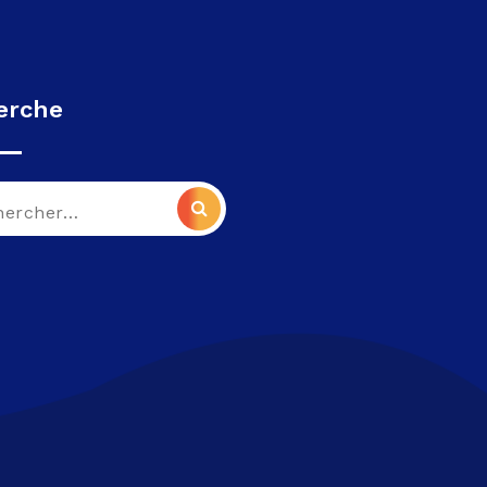
erche
che