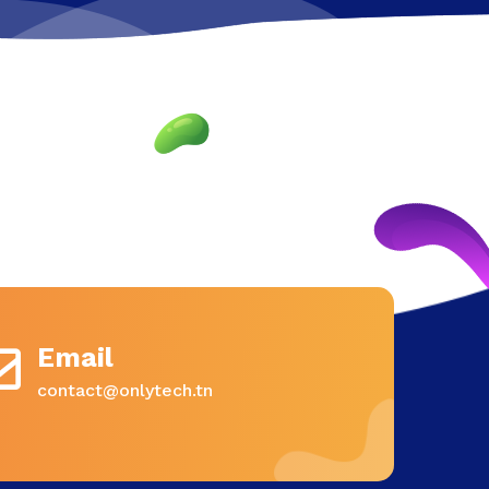
Email
contact@onlytech.tn