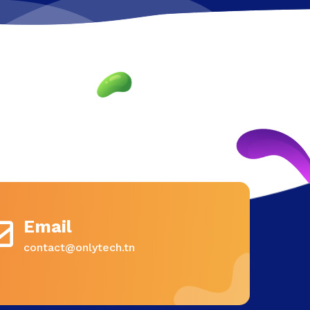
Email
contact@onlytech.tn