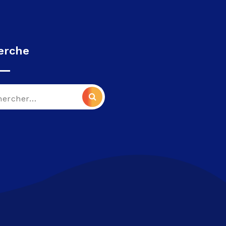
erche
che